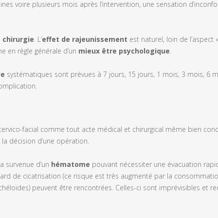
nes voire plusieurs mois après l’intervention, une sensation d’inconf
 chirurgie
. L’
effet de rajeunissement
est naturel, loin de l’aspect 
ne en règle générale d’un
mieux être psychologique
.
le
systématiques sont prévues à 7 jours, 15 jours, 1 mois, 3 mois, 6 m
omplication.
ng cervico-facial comme tout acte médical et chirurgical même bien con
 la décision d’une opération.
la survenue d’un
hématome
pouvant nécessiter une évacuation rapi
ard de cicatrisation (ce risque est très augmenté par la consommatio
chéloïdes) peuvent être rencontrées. Celles-ci sont imprévisibles et r