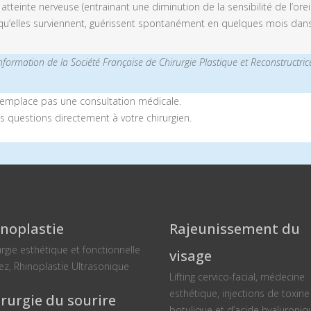
tteinte nerveuse (entrainant une diminution de la sensibilité de l’ore
rsqu’elles surviennent, guérissent spontanément en quelques mois dans
information de la Société Française de Chirurgie Plastique et Reconstructri
 remplace pas une consultation médicale.
s questions directement à votre chirurgien.
noplastie
Rajeunissement du
urgie esthétique et fonctionnelle
visage
ez, Rhinoplastie Ultrasonique
Lifting cervico-facial, médecine
esthétique, injections de toxine
rurgie du sourire
botulique et d’acide hyaluroniq