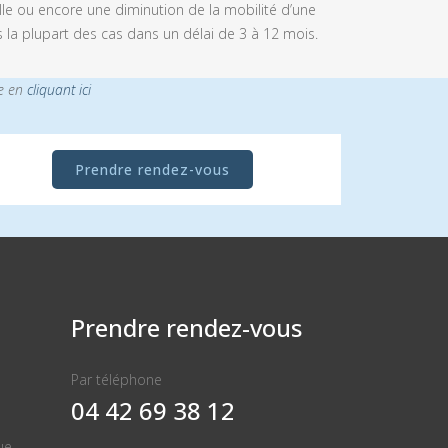
ille ou encore une diminution de la mobilité d’une
 la plupart des cas dans un délai de 3 à 12 mois.
ce en
cliquant ici
Prendre rendez-vous
Prendre rendez-vous
Par téléphone
04 42 69 38 12
ue