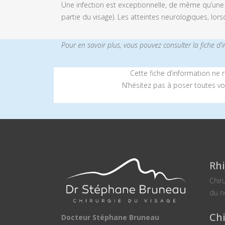
Une infection est exceptionnelle, de même qu’une a
partie du visage). Les atteintes neurologiques, lo
Pour en savoir plus, vous pouvez consulter la fiche d’
Cette fiche d’information ne
N’hésitez pas à poser toutes vo
Rhi
Chir
du n
Chi
Docteur Stéphane Bruneau