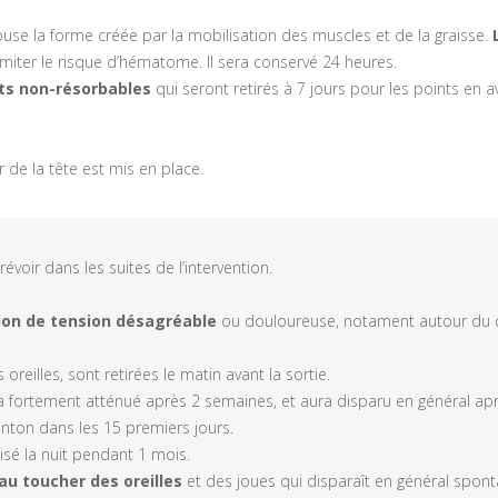
use la forme créée par la mobilisation des muscles et de la graisse.
miter le risque d’hématome. Il sera conservé 24 heures.
ts non-résorbables
qui seront retirés à 7 jours pour les points en a
ur de la tête est mis en place.
évoir dans les suites de l’intervention.
ion de tension désagréable
ou douloureuse, notament autour du cou
oreilles, sont retirées le matin avant la sortie.
a fortement atténué après 2 semaines, et aura disparu en général a
ton dans les 15 premiers jours.
sé la nuit pendant 1 mois.
 au toucher des oreilles
et des joues qui disparaît en général spo