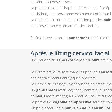
du ventre ou des cuisses.
La peau est alors redrapée naturellement. Elle épo
de drainage est positionné de chaque coté pour li
La cicatrice est suturée sans tension par des
poin
dans les cheveux et en arrière des oreilles.
En fin d’intervention, un
pansement
qui fait le to
Après le lifting cervico-facial
Une période de
repos d’environ 10 jours
est à pr
Les premiers jours sont marqués par une
sensat
par les traitements antalgiques prescrits.
Les lames de drainage, extériorisées en arrière des 
Un
gonflement
(œdème) est systématique. Il ser
de
bleus
(ecchymoses) au niveau du cou et du men
Le port d’une
cagoule compressive
sera préconi
On peut noter une
diminution de la sensibilité