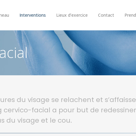
neau
Interventions
Lieux d’exercice
Contact
Pren
acial
tures du visage se relachent et s’affaiss
ing cervico-facial a pour but de redessiner
s du visage et le cou.