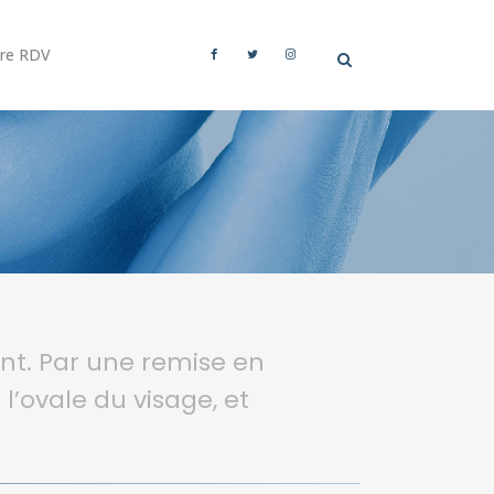
dre RDV
ent. Par une remise en
 l’ovale du visage, et