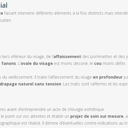
ial
xe
faisant intervenir différents éléments à la fois distincts mais interd
outien
rs inférieur du visage, de l’
affaissement
des pommettes et des jo
s
fanons
. L’
ovale du visage
est moins dessiné, le
cou
moins défini.
s du vieillissement. Il traite l’affaissement du visage
en profondeur
pa
drapage naturel sans tension
. Les traits sont raffermis et les ex
res avant d’entreprendre un acte de chirurgie esthétique.
 le point sur vos attentes et établir un
projet de soin sur mesure
, 
graphique est réalisé. Il élimine d’éventuelles contre-indications au t