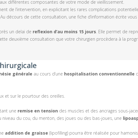
ux différentes composantes de votre mode de vieillissement.
nt de l’intervention, en explicitant les rares complications potentiell
 décours de cette consultation, une fiche d’information écrite vous es
près un delai de
reflexion d’au moins 15 jours
. Elle permet de repr
de cette deuxième consultation que votre chirurgien procèdera à la prog
hirurgicale
hésie générale
au cours d’une
hospitalisation conventionnelle
d
x et sur le pourtour des oreilles.
ttant une
remise en tension
des muscles et des ancrages sous-jace
au niveau du cou, du menton, des joues ou des bas-joues, une
lipoas
une
addition de graisse
(lipofilling) pourra être réalisée pour hamonise