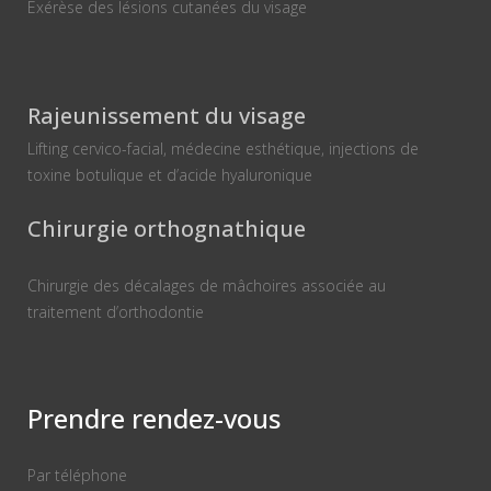
Exérèse des lésions cutanées du visage
Rajeunissement du visage
Lifting cervico-facial, médecine esthétique, injections de
toxine botulique et d’acide hyaluronique
Chirurgie orthognathique
Chirurgie des décalages de mâchoires associée au
traitement d’orthodontie
Prendre rendez-vous
Par téléphone