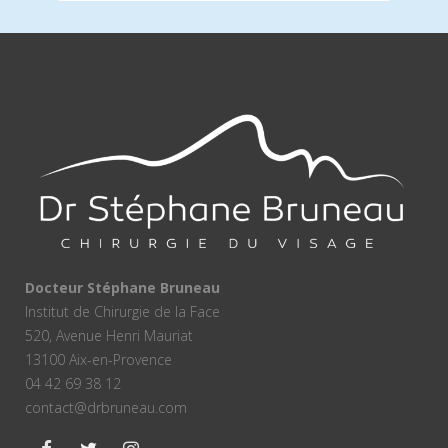
Docteur Stéphane Bruneau
Institut de Chirurgie de la Face
520, Avenue Henri Mauriat
13100 Aix-en-Provence
04 42 69 38 12
contact@drbruneau.com